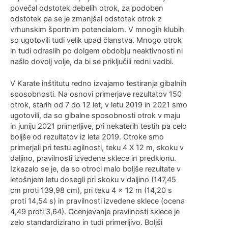
povečal odstotek debelih otrok, za podoben
odstotek pa se je zmanjšal odstotek otrok z
vrhunskim športnim potencialom. V mnogih klubih
so ugotovili tudi velik upad članstva. Mnogo otrok
in tudi odraslih po dolgem obdobju neaktivnosti ni
našlo dovolj volje, da bi se priključili redni vadbi.
V Karate inštitutu redno izvajamo testiranja gibalnih
sposobnosti. Na osnovi primerjave rezultatov 150
otrok, starih od 7 do 12 let, v letu 2019 in 2021 smo
ugotovili, da so gibalne sposobnosti otrok v maju
in juniju 2021 primerljive, pri nekaterih testih pa celo
boljše od rezultatov iz leta 2019. Otroke smo
primerjali pri testu agilnosti, teku 4 X 12 m, skoku v
daljino, pravilnosti izvedene sklece in predklonu.
Izkazalo se je, da so otroci malo boljše rezultate v
letošnjem letu dosegli pri skoku v daljino (147,45
cm proti 139,98 cm), pri teku 4 x 12 m (14,20 s
proti 14,54 s) in pravilnosti izvedene sklece (ocena
4,49 proti 3,64). Ocenjevanje pravilnosti sklece je
zelo standardizirano in tudi primerljivo. Boljši