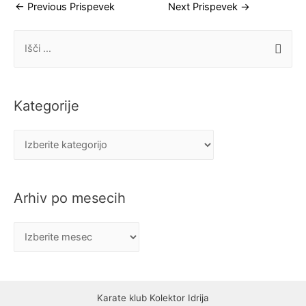
Navigacija
←
Previous Prispevek
Next Prispevek
→
prispevka
I
š
č
i
Kategorije
:
K
a
t
Arhiv po mesecih
e
g
A
o
r
r
h
i
i
j
Karate klub Kolektor Idrija