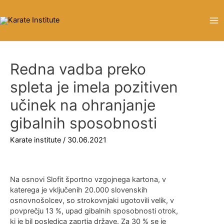
Ma
Me
Redna vadba preko
spleta je imela pozitiven
učinek na ohranjanje
gibalnih sposobnosti
Karate institute
/
30.06.2021
Na osnovi Slofit športno vzgojnega kartona, v
katerega je vključenih 20.000 slovenskih
osnovnošolcev, so strokovnjaki ugotovili velik, v
povprečju 13 %, upad gibalnih sposobnosti otrok,
ki je bil posledica zaprtja države. Za 30 % se je