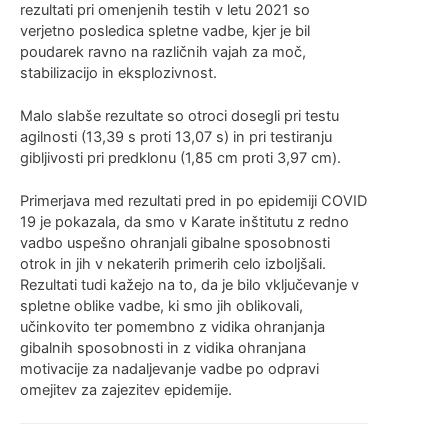
rezultati pri omenjenih testih v letu 2021 so
verjetno posledica spletne vadbe, kjer je bil
poudarek ravno na različnih vajah za moč,
stabilizacijo in eksplozivnost.
Malo slabše rezultate so otroci dosegli pri testu
agilnosti (13,39 s proti 13,07 s) in pri testiranju
gibljivosti pri predklonu (1,85 cm proti 3,97 cm).
Primerjava med rezultati pred in po epidemiji COVID
19 je pokazala, da smo v Karate inštitutu z redno
vadbo uspešno ohranjali gibalne sposobnosti
otrok in jih v nekaterih primerih celo izboljšali.
Rezultati tudi kažejo na to, da je bilo vključevanje v
spletne oblike vadbe, ki smo jih oblikovali,
učinkovito ter pomembno z vidika ohranjanja
gibalnih sposobnosti in z vidika ohranjana
motivacije za nadaljevanje vadbe po odpravi
omejitev za zajezitev epidemije.