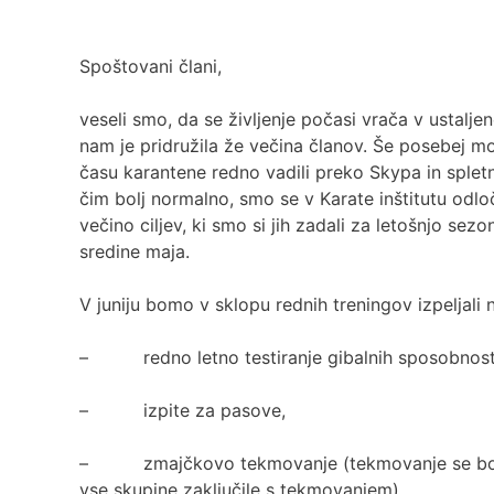
Spoštovani člani,
veseli smo, da se življenje počasi vrača v ustalj
nam je pridružila že večina članov. Še posebej mo
času karantene redno vadili preko Skypa in spletne 
čim bolj normalno, smo se v Karate inštitutu odloč
večino ciljev, ki smo si jih zadali za letošnjo sezo
sredine maja.
V juniju bomo v sklopu rednih treningov izpeljali n
– redno letno testiranje gibalnih sposobnost
– izpite za pasove,
– zmajčkovo tekmovanje (tekmovanje se bo izve
vse skupine zaključile s tekmovanjem)