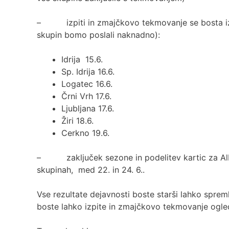
– izpiti in zmajčkovo tekmovanje se bosta izv
skupin bomo poslali naknadno):
Idrija 15.6.
Sp. Idrija 16.6.
Logatec 16.6.
Črni Vrh 17.6.
Ljubljana 17.6.
Žiri 18.6.
Cerkno 19.6.
– zaključek sezone in podelitev kartic za Alb
skupinah, med 22. in 24. 6..
Vse rezultate dejavnosti boste starši lahko spre
boste lahko izpite in zmajčkovo tekmovanje ogled