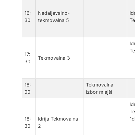
16:
Nadaljevalno-
Id
30
tekmovalna 5
T
Id
T
17:
Tekmovalna 3
30
18:
Tekmovalna
00
izbor mlajši
Id
T
18:
Idrija Tekmovalna
1d
30
2