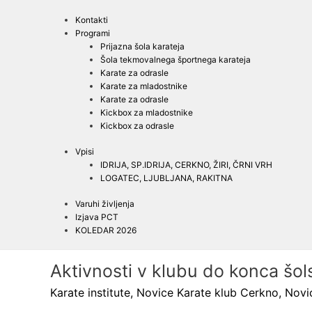
Kontakti
Programi
Prijazna šola karateja
Šola tekmovalnega športnega karateja
Karate za odrasle
Karate za mladostnike
Karate za odrasle
Kickbox za mladostnike
Kickbox za odrasle
Vpisi
IDRIJA, SP.IDRIJA, CERKNO, ŽIRI, ČRNI VRH
LOGATEC, LJUBLJANA, RAKITNA
Varuhi življenja
Izjava PCT
KOLEDAR 2026
Aktivnosti v klubu do konca šol
Karate institute
,
Novice Karate klub Cerkno
,
Novi