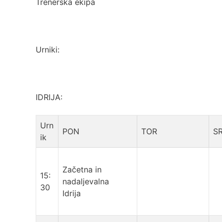
Trenerska ekipa
Urniki:
IDRIJA:
Urn
PON
TOR
S
ik
Začetna in
15:
nadaljevalna
30
Idrija